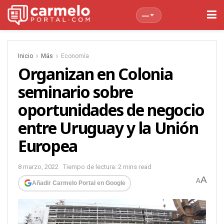
—
Inicio
Más
Economía
Organizan en Colonia
seminario sobre
oportunidades de negocio
entre Uruguay y la Unión
Europea
8 marzo, 2022
Tiempo de lectura: 2 mins read
A
A
Añadir Carmelo Portal en Google