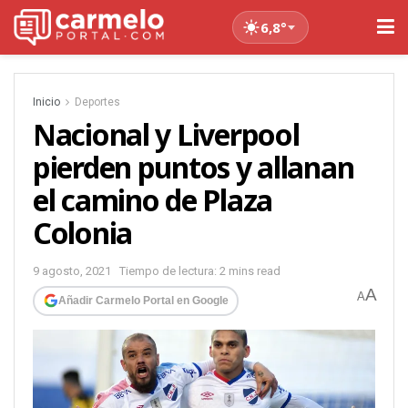
6,8°
Inicio
Deportes
Nacional y Liverpool
pierden puntos y allanan
el camino de Plaza
Colonia
9 agosto, 2021
Tiempo de lectura: 2 mins read
A
A
Añadir Carmelo Portal en Google