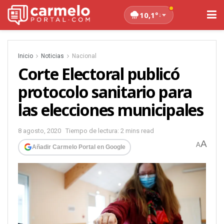
10,1°
↓
Inicio
Noticias
Nacional
Corte Electoral publicó
protocolo sanitario para
las elecciones municipales
8 agosto, 2020
Tiempo de lectura: 2 mins read
A
A
Añadir Carmelo Portal en Google