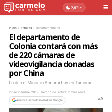
7,5°
↓
Inicio
Noticias
Departamentales
El departamento de
Colonia contará con más
de 220 cámaras de
videovigilancia donadas
por China
Lo dijo el Ministro Bonomi hoy en Tarariras
27 septiembre, 2019
Tiempo de lectura: 2 mins read
A
A
Añadir Carmelo Portal en Google