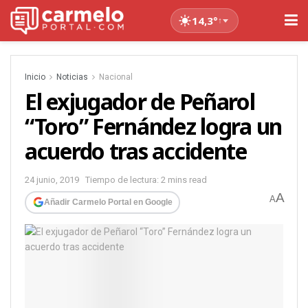
14,3°
↑
Inicio
Noticias
Nacional
El exjugador de Peñarol
“Toro” Fernández logra un
acuerdo tras accidente
24 junio, 2019
Tiempo de lectura: 2 mins read
A
A
Añadir Carmelo Portal en Google