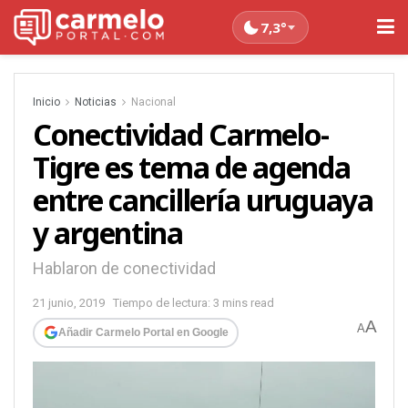
7,3°
Inicio
Noticias
Nacional
Conectividad Carmelo-
Tigre es tema de agenda
entre cancillería uruguaya
y argentina
Hablaron de conectividad
21 junio, 2019
Tiempo de lectura: 3 mins read
A
A
Añadir Carmelo Portal en Google