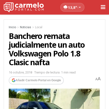
13,8°
↓
Inicio
Noticias
Local
Banchero remata
judicialmente un auto
Volkswagen Polo 1.8
Clasic nafta
16 octubre, 2018
Tiempo de lectura: 1 min read
A
A
Añadir Carmelo Portal en Google