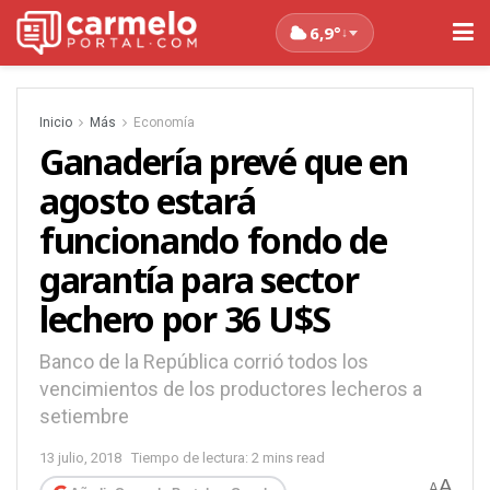
6,9°
↓
Inicio
Más
Economía
Ganadería prevé que en
agosto estará
funcionando fondo de
garantía para sector
lechero por 36 U$S
Banco de la República corrió todos los
vencimientos de los productores lecheros a
setiembre
13 julio, 2018
Tiempo de lectura: 2 mins read
A
A