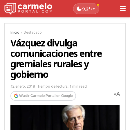
9,2°
↓
Inicio
Destacado
Vázquez divulga
comunicaciones entre
gremiales rurales y
gobierno
12 enero, 2018
Tiempo de lectura: 1 min read
A
A
Añadir Carmelo Portal en Google