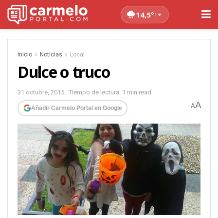
14,5°
↑
Inicio
Noticias
Local
Dulce o truco
31 octubre, 2015
Tiempo de lectura: 1 min read
A
A
Añadir Carmelo Portal en Google