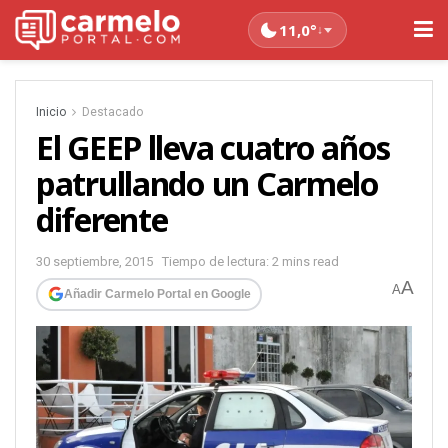
11,0°
↓
Inicio
Destacado
El GEEP lleva cuatro años
patrullando un Carmelo
diferente
30 septiembre, 2015
Tiempo de lectura: 2 mins read
A
A
Añadir Carmelo Portal en Google