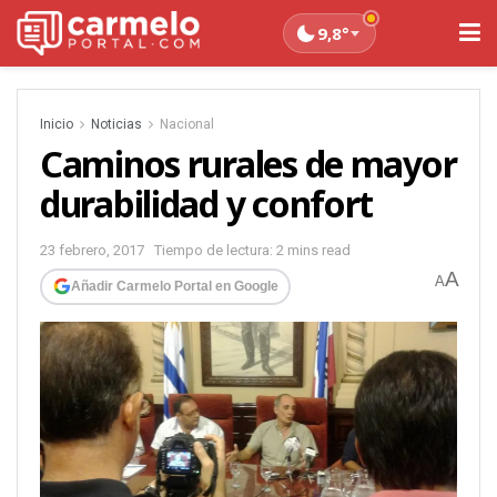
9,8°
Inicio
Noticias
Nacional
Caminos rurales de mayor
durabilidad y confort
23 febrero, 2017
Tiempo de lectura: 2 mins read
A
A
Añadir Carmelo Portal en Google