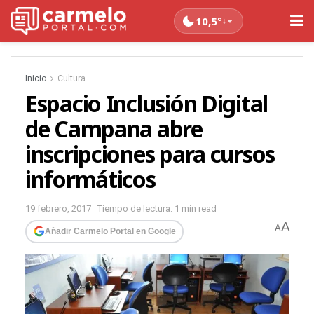
10,5°
↓
Inicio
Cultura
Espacio Inclusión Digital
de Campana abre
inscripciones para cursos
informáticos
19 febrero, 2017
Tiempo de lectura: 1 min read
A
A
Añadir Carmelo Portal en Google