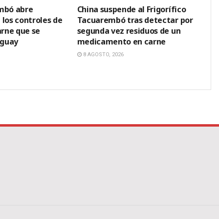
embó abre
China suspende al Frigorífico
 los controles de
Tacuarembó tras detectar por
arne que se
segunda vez residuos de un
uguay
medicamento en carne
8 AGOSTO, 2026