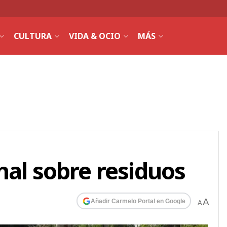
CULTURA
VIDA & OCIO
MÁS
nal sobre residuos
A
Añadir Carmelo Portal en Google
A