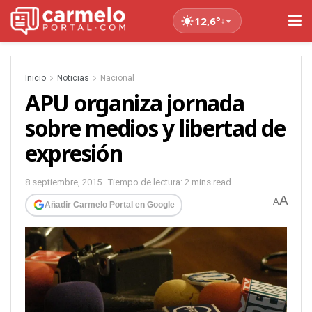
12,6°
↓
Inicio
Noticias
Nacional
APU organiza jornada
sobre medios y libertad de
expresión
8 septiembre, 2015
Tiempo de lectura: 2 mins read
A
A
Añadir Carmelo Portal en Google