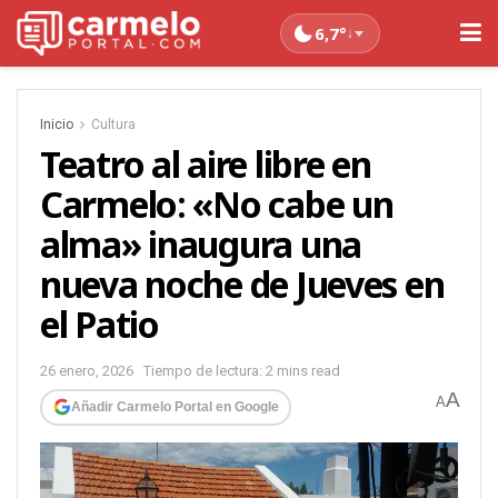
6,7°
↓
Inicio
Cultura
Teatro al aire libre en
Carmelo: «No cabe un
alma» inaugura una
nueva noche de Jueves en
el Patio
26 enero, 2026
Tiempo de lectura: 2 mins read
A
A
Añadir Carmelo Portal en Google