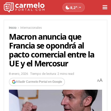
8,2°
↓
Inicio
Internacionales
Macron anuncia que
Francia se opondrá al
pacto comercial entre la
UE y el Mercosur
8 enero, 2026
Tiempo de lectura: 2 mins read
A
A
Añadir Carmelo Portal en Google