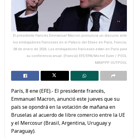
El presidente francés Emmanuel Macron pronuncia un discurso ante
los embajadores franceses en el Palacio del Elíseo en París, Francia,
08 de enero de 2026. Los embajadores franceses están en París para
su conferencia anual. (Francia) EFE/EPA/Michel Euler / POOL
MAXPPP OUTPOOL
París, 8 ene (EFE).- El presidente francés,
Emmanuel Macron, anunció este jueves que su
país se opondrá en la votación de mañana en
Bruselas al acuerdo de libre comercio entre la UE
y el Mercosur (Brasil, Argentina, Uruguay y
Paraguay).