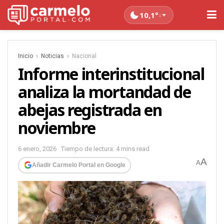
10,1°
↓
Inicio
Noticias
Nacional
Informe interinstitucional
analiza la mortandad de
abejas registrada en
noviembre
6 enero, 2026
Tiempo de lectura: 4 mins read
A
A
Añadir Carmelo Portal en Google