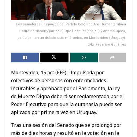
Los senadores uruguayos del Partido Colorado Ana Hunter (arriba-i)
Pedro Bordaberry (arriba-d) Ope Pasquet (abajo-i) y Andres Ojeda,
participan en un debate este miércoles, en Montevideo (Uruguay).
EFE/ Federico Gutiérrez
Montevideo, 15 oct (EFE).- Impulsada por
colectivos de personas con enfermedades
incurables y aprobada por el Parlamento, la ley
de Muerte Digna deberá ser reglamentada por el
Poder Ejecutivo para que la eutanasia pueda ser
aplicada por primera vez en Uruguay.
Tras una sesión del Senado que se prolongó por
más de diez horas y resultó en la votación en la