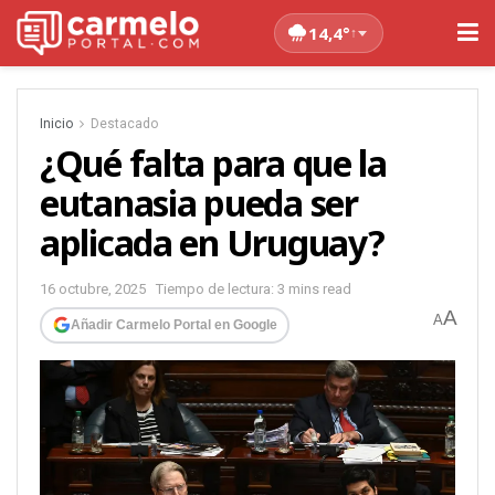
14,4°
↑
Inicio
Destacado
¿Qué falta para que la
eutanasia pueda ser
aplicada en Uruguay?
16 octubre, 2025
Tiempo de lectura: 3 mins read
A
A
Añadir Carmelo Portal en Google