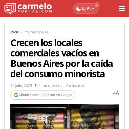
6,8°
↓
Inicio
Internacionales
Crecen los locales
comerciales vacíos en
Buenos Aires por la caída
del consumo minorista
14 julio, 2025
Tiempo de lectura: 2 mins read
A
A
Añadir Carmelo Portal en Google