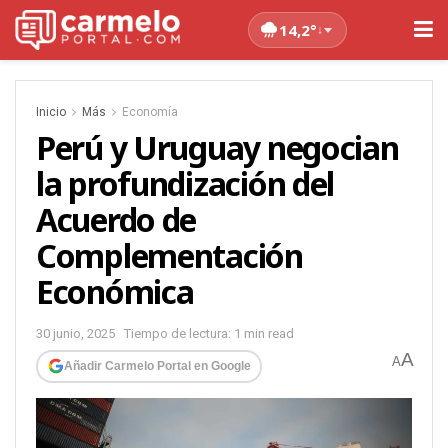
14,2°
↓
Inicio
Más
Economía
Perú y Uruguay negocian
la profundización del
Acuerdo de
Complementación
Económica
30 junio, 2025
Tiempo de lectura: 1 min read
A
A
Añadir Carmelo Portal en Google