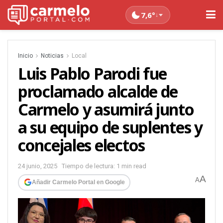
7,6°
↓
Inicio
Noticias
Local
Luis Pablo Parodi fue
proclamado alcalde de
Carmelo y asumirá junto
a su equipo de suplentes y
concejales electos
24 junio, 2025
Tiempo de lectura: 1 min read
A
A
Añadir Carmelo Portal en Google