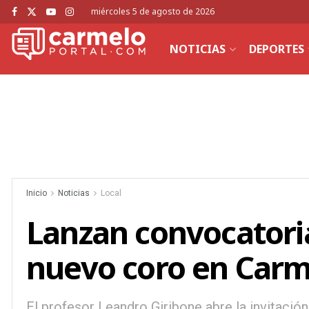
miércoles 5 de agosto de 2026
NOTICIAS
DEPORTES
Inicio
Noticias
Local
Lanzan convocatori
nuevo coro en Carm
El profesor Leandro Giribone abre la invitació