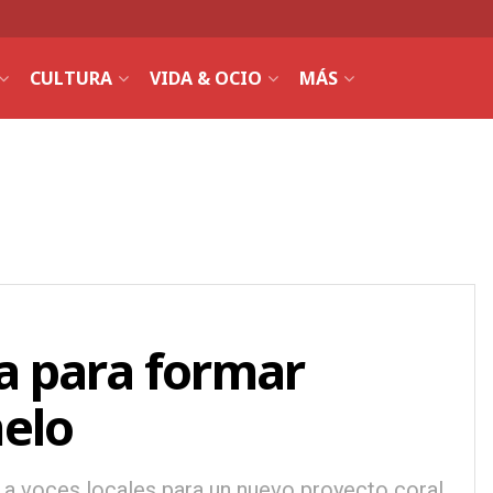
CULTURA
VIDA & OCIO
MÁS
a para formar
elo
n a voces locales para un nuevo proyecto coral