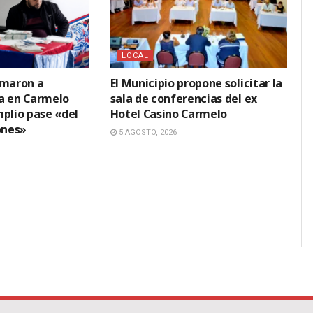
LOCAL
amaron a
El Municipio propone solicitar la
a en Carmelo
sala de conferencias del ex
mplio pase «del
Hotel Casino Carmelo
ones»
5 AGOSTO, 2026