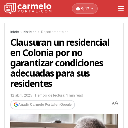
9,1°
↑
Inicio
Noticias
Departamentales
Clausuran un residencial
en Colonia por no
garantizar condiciones
adecuadas para sus
residentes
12 abril, 2025
Tiempo de lectura: 1 min read
A
A
Añadir Carmelo Portal en Google