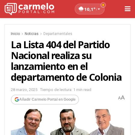
10,1°
↓
Inicio
Noticias
Departamentales
La Lista 404 del Partido
Nacional realiza su
lanzamiento en el
departamento de Colonia
28 marzo, 2025
Tiempo de lectura: 1 min read
A
A
Añadir Carmelo Portal en Google