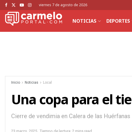
viernes 7 de agosto de 2026
NOTICIAS
DEPORTES
Inicio
Noticias
Local
Una copa para el t
Cierre de vendimia en Calera de las Huérfanas
23 marzo, 2025
Tiempo de lectura: 2 mins read