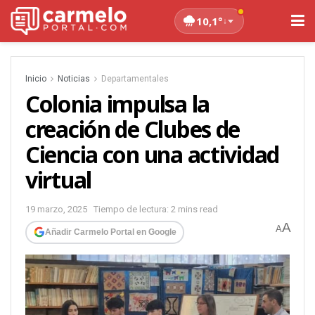
10,1°
↓
Inicio
Noticias
Departamentales
Colonia impulsa la
creación de Clubes de
Ciencia con una actividad
virtual
19 marzo, 2025
Tiempo de lectura: 2 mins read
A
A
Añadir Carmelo Portal en Google