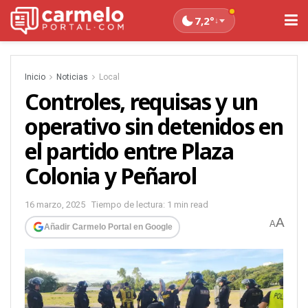
7,2°
↓
Inicio
Noticias
Local
Controles, requisas y un
operativo sin detenidos en
el partido entre Plaza
Colonia y Peñarol
16 marzo, 2025
Tiempo de lectura: 1 min read
A
A
Añadir Carmelo Portal en Google