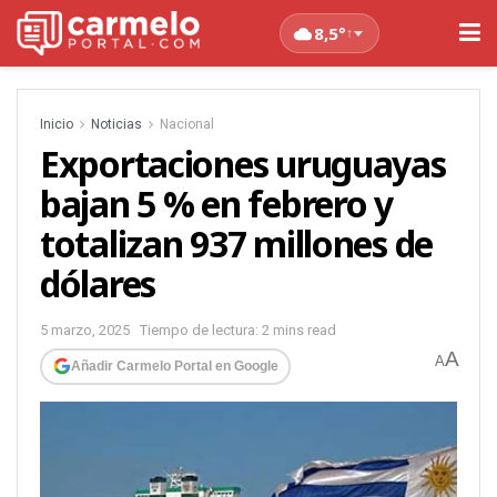
8,5°
↑
Inicio
Noticias
Nacional
Exportaciones uruguayas
bajan 5 % en febrero y
totalizan 937 millones de
dólares
5 marzo, 2025
Tiempo de lectura: 2 mins read
A
A
Añadir Carmelo Portal en Google