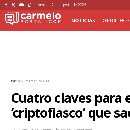
viernes 7 de agosto de 2026
NOTICIAS
DEPORTES
Inicio
Internacionales
Cuatro claves para 
‘criptofiasco’ que s
17 febrero, 2025
Tiempo de lectura: 3 mins read