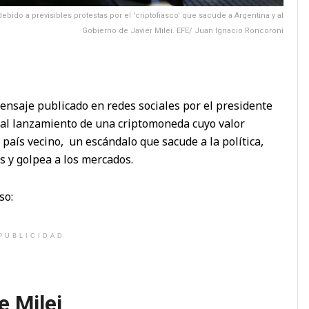
ebido a previsibles protestas por el 'criptofiasco' que sacude a Argentina y al
Gobierno de Javier Milei. EFE/ Juan Ignacio Roncoroni
ensaje publicado en redes sociales por el presidente
o al lanzamiento de una criptomoneda cuyo valor
país vecino, un escándalo que sacude a la política,
s y golpea a los mercados.
so:
PUBLICIDAD
e Milei