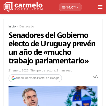
14,0°
↑
Inicio
Destacado
Senadores del Gobierno
electo de Uruguay prevén
un año de «mucho
trabajo parlamentario»
21 enero, 2025
Tiempo de lectura: 2 mins read
A
A
Añadir Carmelo Portal en Google