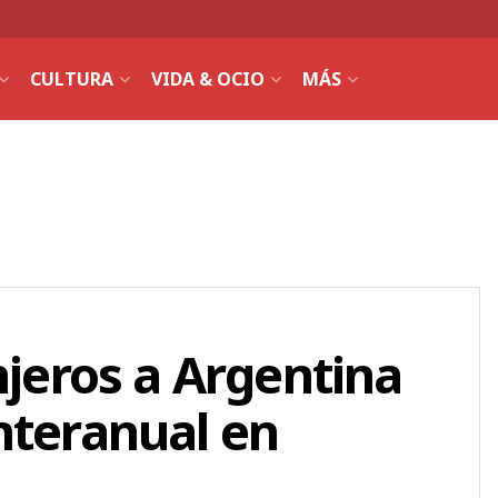
CULTURA
VIDA & OCIO
MÁS
njeros a Argentina
nteranual en