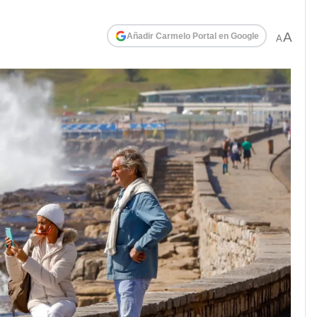
A
Añadir Carmelo Portal en Google
A