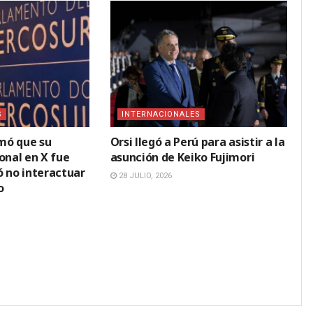
S
INTERNACIONALES
mó que su
Orsi llegó a Perú para asistir a la
onal en X fue
asunción de Keiko Fujimori
ó no interactuar
28 JULIO, 2026
o