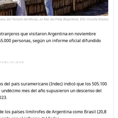
paseo del Torreón del Monje, en Mar del Plata (Argentina). EFE/ Vicente Robles
extranjeros que visitaron Argentina en noviembre
55.000 personas, según un informe oficial difundido
PUBLICIDAD
os del país suramericano (Indec) indicó que los 505.100
el undécimo mes del año supusieron un descenso del
023.
de los países limítrofes de Argentina como Brasil (20,8