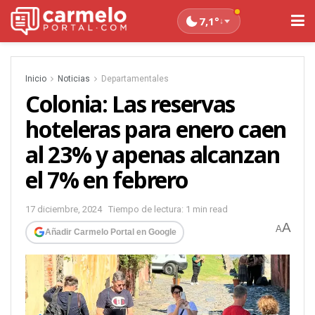
7,1°
↓
Inicio
Noticias
Departamentales
Colonia: Las reservas
hoteleras para enero caen
al 23% y apenas alcanzan
el 7% en febrero
17 diciembre, 2024
Tiempo de lectura: 1 min read
A
A
Añadir Carmelo Portal en Google