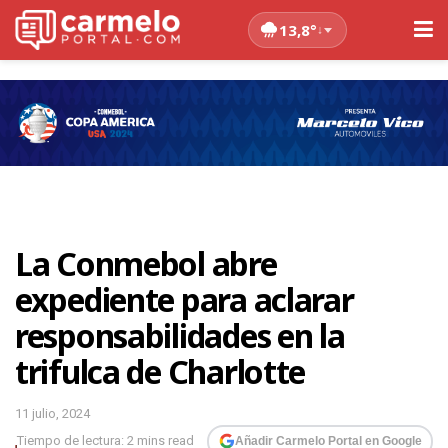
13,8°
↓
La Conmebol abre
expediente para aclarar
responsabilidades en la
trifulca de Charlotte
11 julio, 2024
Tiempo de lectura: 2 mins read
Añadir Carmelo Portal en Google