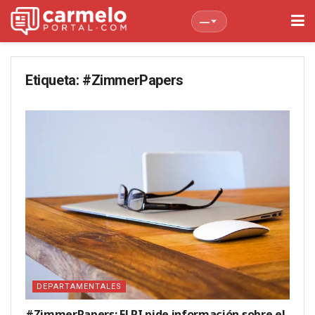
—
Etiqueta:
#ZimmerPapers
DEPARTAMENTALES
#ZimmerPapers: El PI pide información sobre el