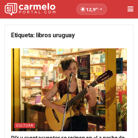
12,9°
↑
Etiqueta:
libros uruguay
CULTURA
Dj’s y cuentacuentos se reúnen en «La noche de