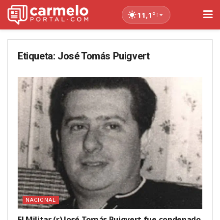
11,1°
↑
Etiqueta:
José Tomás Puigvert
NACIONAL
El Militar (r) José Tomás Puigvert fue condenado