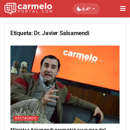
6,4°
↓
Etiqueta:
Dr. Javier Salsamendi
DESTACADO
Ministra Arismendi prometió ocuparse del