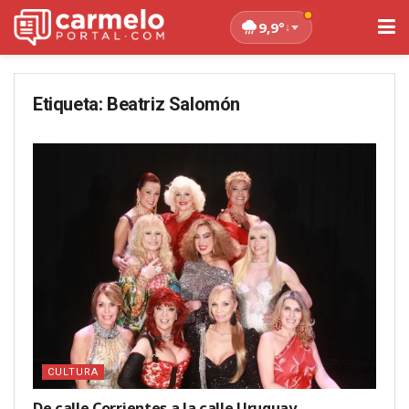
9,9°
↓
Etiqueta:
Beatriz Salomón
CULTURA
De calle Corrientes a la calle Uruguay