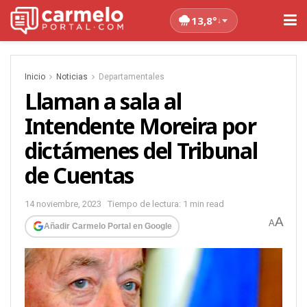
13,8°
↓
Inicio
Noticias
Departamentales
Llaman a sala al
Intendente Moreira por
dictámenes del Tribunal
de Cuentas
14 noviembre, 2023
Tiempo de lectura: 1 min read
A
A
Añadir Carmelo Portal en Google