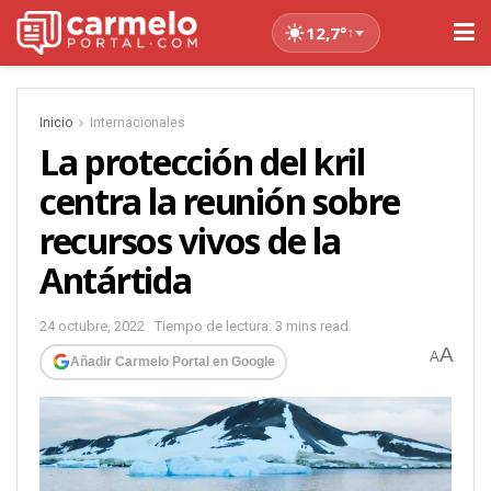
12,7°
↑
Inicio
Internacionales
La protección del kril
centra la reunión sobre
recursos vivos de la
Antártida
24 octubre, 2022
Tiempo de lectura: 3 mins read
A
A
Añadir Carmelo Portal en Google