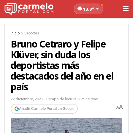
13,9°
↓
Inicio
Deportes
Bruno Cetraro y Felipe
Klüver, sin duda los
deportistas más
destacados del año en el
país
22 diciembre, 2021
Tiempo de lectura: 2 mins read
A
A
Añadir Carmelo Portal en Google