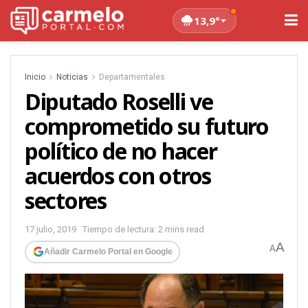
13,9°
Inicio
Noticias
Departamentales
Diputado Roselli ve
comprometido su futuro
político de no hacer
acuerdos con otros
sectores
17 julio, 2019
Tiempo de lectura: 2 mins read
A
A
Añadir Carmelo Portal en Google