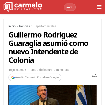
—
Inicio
Noticias
Departamentales
Guillermo Rodríguez
Guaraglia asumió como
nuevo Intendente de
Colonia
10 julio, 2025
Tiempo de lectura: 3 mins read
A
A
Añadir Carmelo Portal en Google