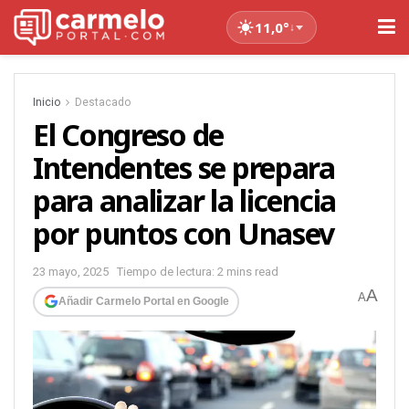
11,0°
↓
Inicio
Destacado
El Congreso de
Intendentes se prepara
para analizar la licencia
por puntos con Unasev
23 mayo, 2025
Tiempo de lectura: 2 mins read
A
A
Añadir Carmelo Portal en Google