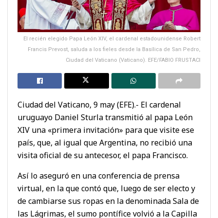
El recién elegido Papa León XIV, el cardenal estadounidense Robert
Francis Prevost, saluda a los fieles desde la Basílica de San Pedro,
Ciudad del Vaticano (Vaticano). EFE/FABIO FRUSTACI
Ciudad del Vaticano, 9 may (EFE).- El cardenal
uruguayo Daniel Sturla transmitió al papa León
XIV una «primera invitación» para que visite ese
país, que, al igual que Argentina, no recibió una
visita oficial de su antecesor, el papa Francisco.
Así lo aseguró en una conferencia de prensa
virtual, en la que contó que, luego de ser electo y
de cambiarse sus ropas en la denominada Sala de
las Lágrimas, el sumo pontífice volvió a la Capilla