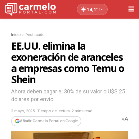
14,1°
↑
Inicio
Destacado
EE.UU. elimina la
exoneración de aranceles
a empresas como Temu o
Shein
Ahora deben pagar el 30% de su valor o U$S 25
dólares por envío
3 mayo, 2025
Tiempo de lectura: 2 mins read
A
A
Añadir Carmelo Portal en Google