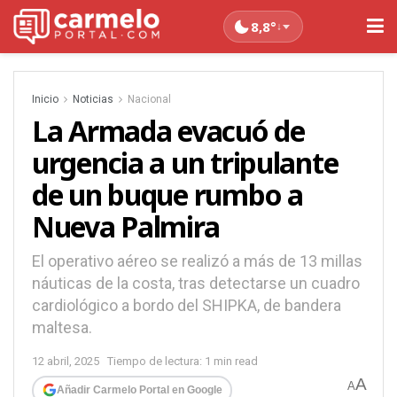
8,8°
↓
Inicio
Noticias
Nacional
La Armada evacuó de
urgencia a un tripulante
de un buque rumbo a
Nueva Palmira
El operativo aéreo se realizó a más de 13 millas
náuticas de la costa, tras detectarse un cuadro
cardiológico a bordo del SHIPKA, de bandera
maltesa.
12 abril, 2025
Tiempo de lectura: 1 min read
A
A
Añadir Carmelo Portal en Google