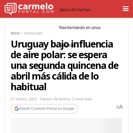
datos del tiempo.
Reintentando en unos
Inicio
Destacado
Uruguay bajo influencia
minutos…
de aire polar: se espera
una segunda quincena de
abril más cálida de lo
habitual
31 marzo, 2025
Tiempo de lectura: 2 mins read
A
A
Añadir Carmelo Portal en Google