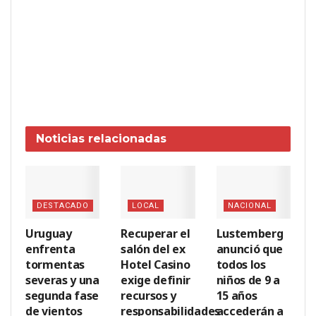
Noticias
relacionadas
DESTACADO
LOCAL
NACIONAL
Uruguay
Recuperar el
Lustemberg
enfrenta
salón del ex
anunció que
tormentas
Hotel Casino
todos los
severas y una
exige definir
niños de 9 a
segunda fase
recursos y
15 años
de vientos
responsabilidades
accederán a