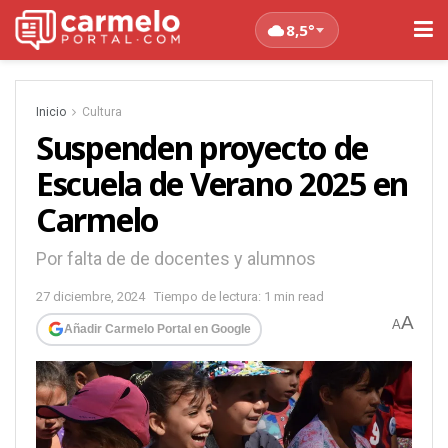
8,5°
Inicio
Cultura
Suspenden proyecto de
Escuela de Verano 2025 en
Carmelo
Por falta de de docentes y alumnos
27 diciembre, 2024
Tiempo de lectura: 1 min read
A
A
Añadir Carmelo Portal en Google